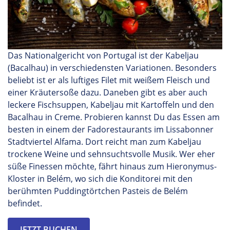
Das Nationalgericht von Portugal ist der Kabeljau
(
Bacalhau
) in verschiedensten Variationen. Besonders
beliebt ist er als luftiges Filet mit weißem Fleisch und
einer Kräutersoße dazu. Daneben gibt es aber auch
leckere Fischsuppen, Kabeljau mit Kartoffeln und den
Bacalhau
in Creme. Probieren kannst Du das Essen am
besten in einem der
Fadorestaurants
im Lissabonner
Stadtviertel
Alfama
. Dort reicht man zum Kabeljau
trockene Weine und sehnsuchtsvolle Musik. Wer eher
süße Finessen möchte, fährt hinaus zum Hieronymus-
Kloster in Belém, wo sich die Konditorei mit den
berühmten Puddingtörtchen
Pasteis
de Belém
befindet.
JETZT BUCHEN