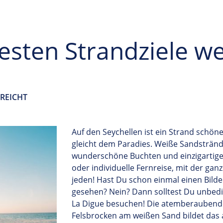
esten Strandziele we
REICHT
Auf
den Seychellen ist ein Strand schöne
gleicht dem Paradies
. Weiße Sandstrände
wunderschöne Buchten und einzigartige
oder
individuelle Fernreise
, mit der ganz
jeden!
Ha
st Du
schon
ein
mal einen
Bilde
gesehen? Nein? Dann sollte
st Du
unbedi
La
Digue
besuchen!
Die atemberaubende
Felsbrocken am weißen Sand bildet das a