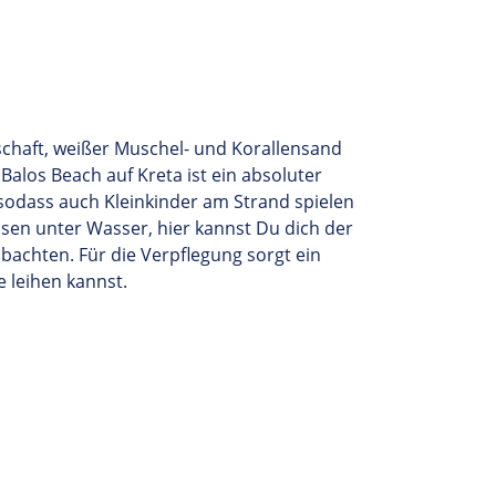
chaft, weißer Muschel- und Korallensand
 Balos Beach
auf Kreta ist ein absoluter
, sodass auch Kleinkinder am Strand spielen
lsen unter Wasser,
hier kannst Du dich
der
obachten. Für
die
V
erpflegung sorgt ein
 leihen k
annst
.