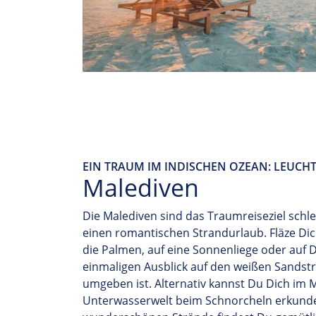
EIN TRAUM IM INDISCHEN OZEAN: LEUCH
Malediven
Die
Malediven
sind das Traumreiseziel schle
einen
romantischen Strandurlaub
.
Fläz
e
Dic
di
e
Palmen
,
auf
eine
Sonnenliege
oder
auf
D
einmaligen Ausblick auf den weißen Sands
umgeben
ist
.
Alternativ
k
annst Du Dich
im 
Unterwasserwelt
beim
Schnorcheln erkund