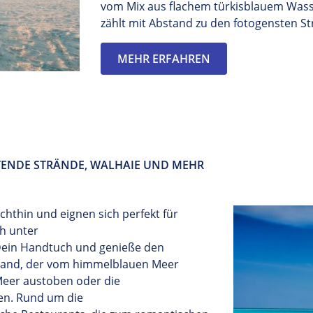
vom Mix aus flachem türkisblauem
Was
zählt mit Abstand zu den
fotogensten
St
MEHR ERFAHREN
TENDE STRÄNDE, WALHAIE UND MEHR
chthin und eignen sich perfekt für
h
unter
ein
Handt
uch
und genieß
e
den
trand, der vom himmelblauen Meer
Meer
austoben
oder
die
en.
Rund u
m d
ie