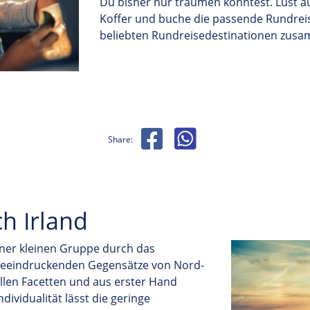
Du bisher nur träumen konntest. Lust 
Koffer und buche die passende Rundreise
beliebten Rundreisedestinationen zusa
Share:
h Irland
ner kleinen Gruppe durch das
 beeindruckenden Gegensätze von Nord-
allen Facetten und aus erster Hand
ndividualität lässt die geringe